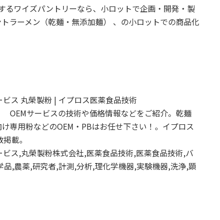
援するワイズパントリーなら、小ロットで企画・開発・製
トラーメン（乾麺・無添加麺） 、の小ロットでの商品化
ビス 丸榮製粉 | イプロス医薬食品技術
 OEMサービスの技術や価格情報などをご紹介。乾麺
け専用粉などのOEM・PBはお任せ下さい！。イプロス
数掲載。
ビス,丸榮製粉株式会社,医薬食品技術,医薬食品技術,バ
学品,農薬,研究者,計測,分析,理化学機器,実験機器,洗浄,顕