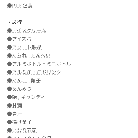
●PTP 包装
・あ行
●アイスクリーム
●アイスバー
●アソート製品
●あられ , せんべい
●アルミボトル・ミニボトル
●アルミ缶・缶ドリンク
●あんこ , 餡子
●あんみつ
●飴 , キャンディ
●甘酒
●青汁
●揚げ菓子
●いなり寿司