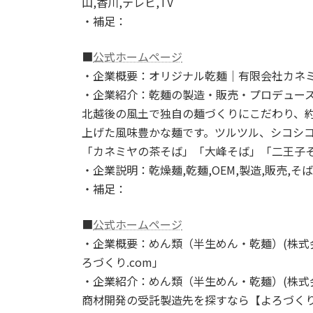
山,香川,テレビ,TV
・補足：
■
公式ホームページ
・企業概要：オリジナル乾麺｜有限会社カネ
・企業紹介：乾麺の製造・販売・プロデュー
北越後の風土で独自の麺づくりにこだわり、約
上げた風味豊かな麺です。ツルツル、シコシ
「カネミヤの茶そば」「大峰そば」「二王子
・企業説明：乾燥麺,乾麺,OEM,製造,販売,そ
・補足：
■
公式ホームページ
・企業概要：めん類（半生めん・乾麺）(株式
ろづくり.com」
・企業紹介：めん類（半生めん・乾麺）(株式会
商材開発の受託製造先を探すなら【よろづくり