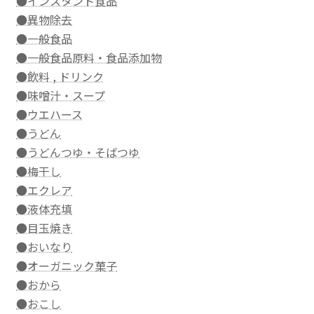
●インスタント食品
●異物除去
●一般食品
●一般食品原料・食品添加物
●飲料 , ドリンク
●味噌汁・スープ
●ウエハース
●うどん
●うどんつゆ・そばつゆ
●梅干し
●エクレア
●液体充填
●目玉焼き
●おいなり
●オーガニック菓子
●おから
●おこし