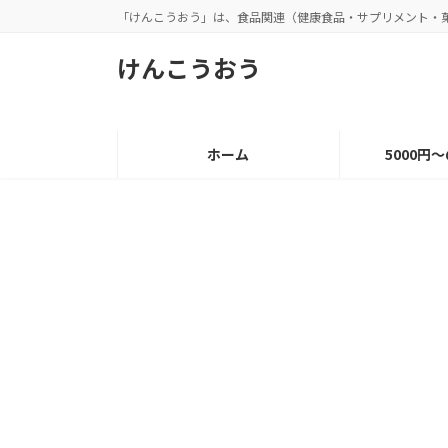
コ
ナ
「けんこうおう」は、食品関連（健康食品・サプリメント・
ン
ビ
テ
ゲ
けんこうおう
ン
ー
ツ
シ
へ
ョ
ス
ン
ホーム
5000円
キ
に
ッ
移
プ
動