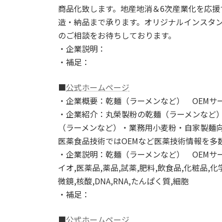
商品化致します。地産地消＆6次産業化を応
造・納品まで承ります。オリジナルインスタン
のご相談をお待ちしております。
・企業説明：
・補足：
■
公式ホームページ
・企業概要：乾麺（ラーメンなど） OEMサー
・企業紹介：丸榮製粉の乾麺（ラーメンなど）
（ラーメンなど）・業務用小麦粉・自家製麺向
医薬食品技術ではOEMなど医薬技術情報を多
・企業説明：乾麺（ラーメンなど） OEMサー
イオ,医薬品,薬品,試薬,肥料,飲食品,化粧品,化
微鏡,核酸,DNA,RNA,たんぱく質,細胞
・補足：
■
公式ホームページ