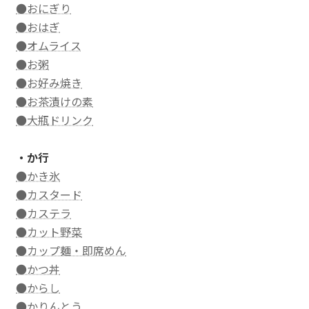
●おにぎり
●おはぎ
●オムライス
●お粥
●お好み焼き
●お茶漬けの素
●大瓶ドリンク
・か行
●かき氷
●カスタード
●カステラ
●カット野菜
●カップ麺・即席めん
●かつ丼
●からし
●かりんとう