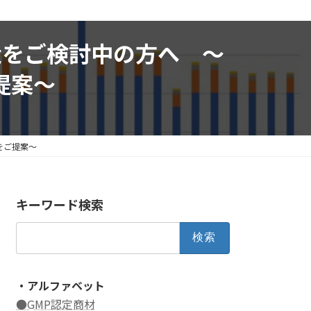
造をご検討中の方へ ～
提案～
をご提案～
キーワード検索
検
索:
・アルファベット
●GMP認定商材