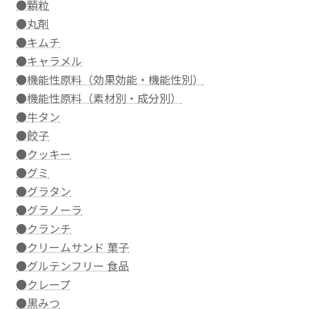
●顆粒
●丸剤
●キムチ
●キャラメル
●機能性原料（効果効能・機能性別）
●機能性原料（素材別・成分別）
●牛タン
●餃子
●クッキー
●グミ
●グラタン
●グラノーラ
●クランチ
●クリームサンド 菓子
●グルテンフリー 食品
●クレープ
●黒みつ