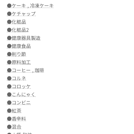
●ケーキ , 冷凍ケーキ
●ケチャップ
●化粧品
●化粧品2
●健康器具製造
●健康食品
●削り節
●原料加工
●コーヒー , 珈琲
●コルネ
●コロッケ
●こんにゃく
●コンビニ
●紅茶
●香辛料
●混合