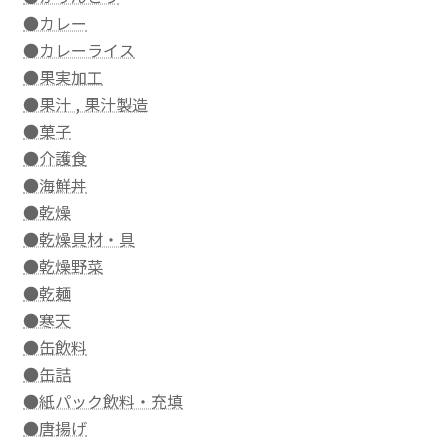
●カレー
●カレーライス
●果実加工
●果汁 , 果汁製造
●菓子
●介護食
●海鮮丼
●乾燥
●乾燥具材・具
●乾燥野菜
●乾麺
●寒天
●缶飲料
●缶詰
●紙パック飲料・充填
●唐揚げ