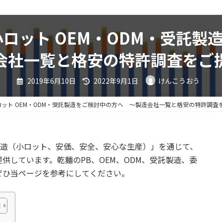
小ロット OEM・ODM・受託製
会社一覧と格安の特許調査をご
最
2019年6月10日
2022年9月1日
けんこうおう
終
更
新
日
ロット OEM・ODM・受託製造をご検討中の方へ ～製造会社一覧と格安の特許調査
時
:
託製造（小ロット、安価、安全、安心な生産）」を通じて、
供しています。乾麺のPB、OEM、ODM、受託製造、委
ぜひ当ページを参考にしてください。
）