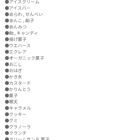
●アイスクリーム
●アイスバー
●あられ , せんべい
●あんこ , 餡子
●あんみつ
●飴 , キャンディ
●揚げ菓子
●ウエハース
●エクレア
●オーガニック菓子
●おこし
●おはぎ
●かき氷
●カスタード
●かりんとう
●菓子
●寒天
●キャラメル
●クッキー
●グミ
●グラノーラ
●クランチ
●クリームサンド 菓子