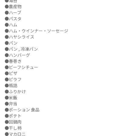
●海苔
●農産物
●ハーブ
●パスタ
●ハム
●ハム・ウインナー・ソーセージ
●ハヤシライス
●パン
●パン , 冷凍パン
●ハンバーグ
●春巻き
●ビーフシチュー
●ピザ
●ピラフ
●瓶詰
●ふりかけ
●米飯
●弁当
●ポーション 食品
●ポテト
●回鍋肉
●干し柿
●マカロニ