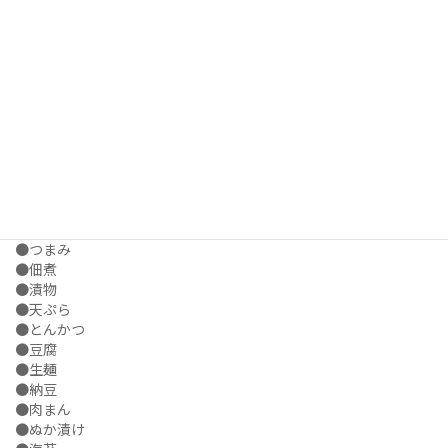
●たこ焼き
●出汁 , だし
●炊き込みご飯
●卵焼き
●チーズ
●チキン
●チルド食品
●チルド食品 , チルド飲料
●茶碗蒸し
●中華麺 , ラーメン
●珍味
●炒飯・チャーハン
●つまみ
●佃煮
●漬物
●天ぷら
●とんかつ
●豆腐
●生麺
●納豆
●肉まん
●ぬか漬け