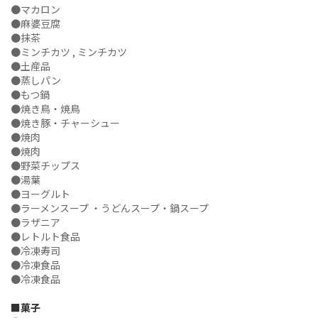
●マカロン
●麻婆豆腐
●抹茶
●ミンチカツ , ミンチカツ
●土産品
●蒸しパン
●もつ鍋
●焼き鳥・焼鳥
●焼き豚・チャーシュー
●焼肉
●焼肉
●野菜チップス
●湯葉
●ヨーグルト
●ラーメンスープ ・うどんスープ・鍋スープ
●ラザニア
●レトルト食品
●冷凍寿司
●冷凍食品
●冷凍食品
■菓子