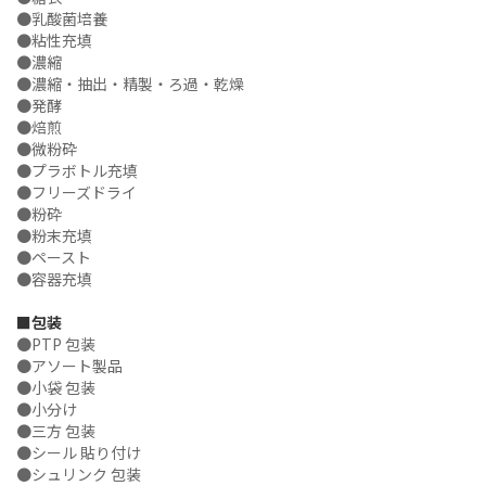
●乳酸菌培養
●粘性充填
●濃縮
●濃縮・抽出・精製・ろ過・乾燥
●発酵
●焙煎
●微粉砕
●プラボトル充填
●フリーズドライ
●粉砕
●粉末充填
●ペースト
●容器充填
■包装
●PTP 包装
●アソート製品
●小袋 包装
●小分け
●三方 包装
●シール 貼り付け
●シュリンク 包装