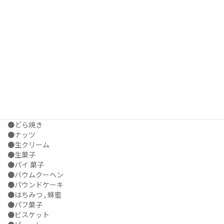
●せんべい , 煎餅
●製菓
●ソフトクリーム
●タルト
●大学芋
●大福
●団子 , だんご
●チューインガム , ガム
●チョコレート
●ティラミス
●ドーナツ
●ドライフルーツ , 乾燥野菜
●どら焼き
●ナッツ
●生クリーム
●生菓子
●パイ 菓子
●バウムクーヘン
●パウンドケーキ
●はちみつ , 蜂蜜
●パフ菓子
●ビスケット