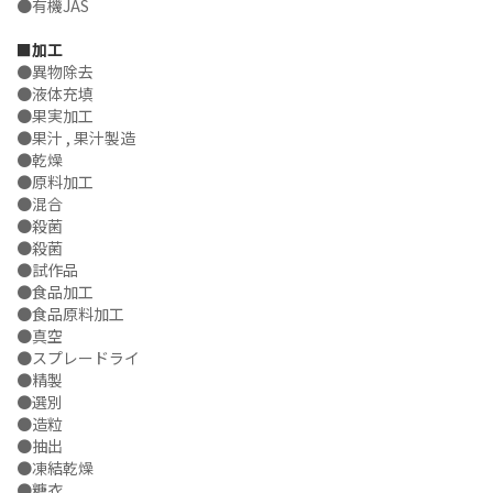
●有機JAS
■加工
●異物除去
●液体充填
●果実加工
●果汁 , 果汁製造
●乾燥
●原料加工
●混合
●殺菌
●殺菌
●試作品
●食品加工
●食品原料加工
●真空
●スプレードライ
●精製
●選別
●造粒
●抽出
●凍結乾燥
●糖衣