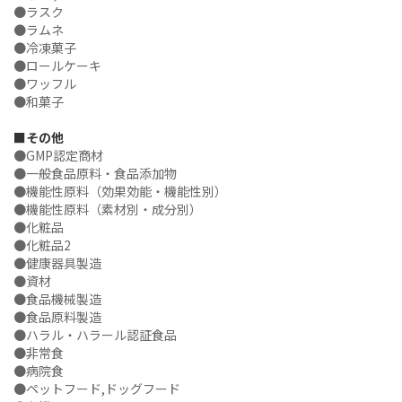
●ラスク
●ラムネ
●冷凍菓子
●ロールケーキ
●ワッフル
●和菓子
■その他
●GMP認定商材
●一般食品原料・食品添加物
●機能性原料（効果効能・機能性別）
●機能性原料（素材別・成分別）
●化粧品
●化粧品2
●健康器具製造
●資材
●食品機械製造
●食品原料製造
●ハラル・ハラール認証食品
●非常食
●病院食
●ペットフード,ドッグフード