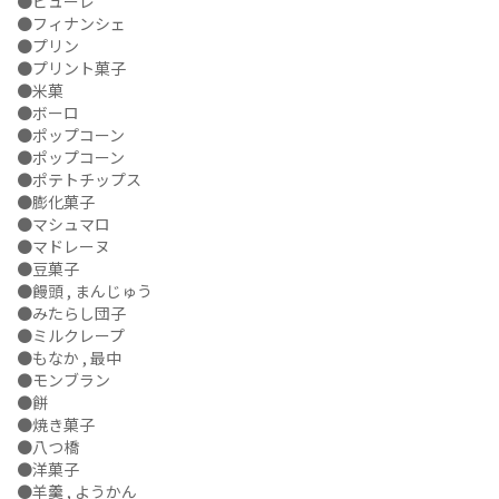
●ピューレ
●フィナンシェ
●プリン
●プリント菓子
●米菓
●ボーロ
●ポップコーン
●ポップコーン
●ポテトチップス
●膨化菓子
●マシュマロ
●マドレーヌ
●豆菓子
●饅頭 , まんじゅう
●みたらし団子
●ミルクレープ
●もなか , 最中
●モンブラン
●餅
●焼き菓子
●八つ橋
●洋菓子
●羊羹 , ようかん