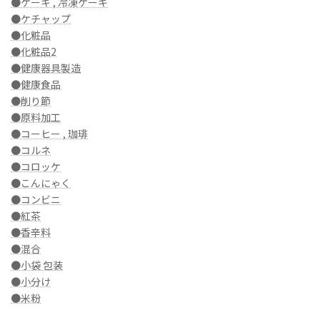
●ケーキ , 冷凍ケーキ
●ケチャップ
●化粧品
●化粧品2
●健康器具製造
●健康食品
●削り節
●原料加工
●コーヒー , 珈琲
●コルネ
●コロッケ
●こんにゃく
●コンビニ
●紅茶
●香辛料
●混合
●小袋 包装
●小分け
●米粉