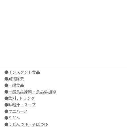
●アソート製品
●あられ , せんべい
●アルミボトル・ミニボトル
●アルミ缶・缶ドリンク
●あんこ , 餡子
●あんみつ
●飴 , キャンディ
●甘酒
●青汁
●揚げ菓子
●いなり寿司
●インスタント食品
●異物除去
●一般食品
●一般食品原料・食品添加物
●飲料 , ドリンク
●味噌汁・スープ
●ウエハース
●うどん
●うどんつゆ・そばつゆ