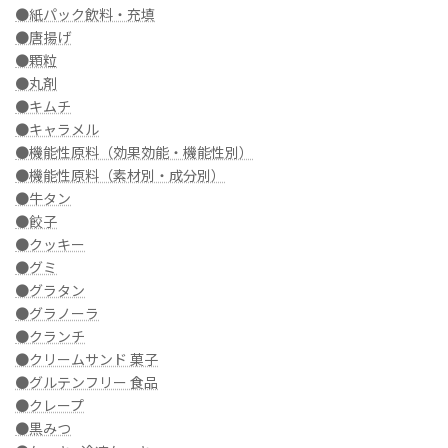
●紙パック飲料・充填
●唐揚げ
●顆粒
●丸剤
●キムチ
●キャラメル
●機能性原料（効果効能・機能性別）
●機能性原料（素材別・成分別）
●牛タン
●餃子
●クッキー
●グミ
●グラタン
●グラノーラ
●クランチ
●クリームサンド 菓子
●グルテンフリー 食品
●クレープ
●黒みつ