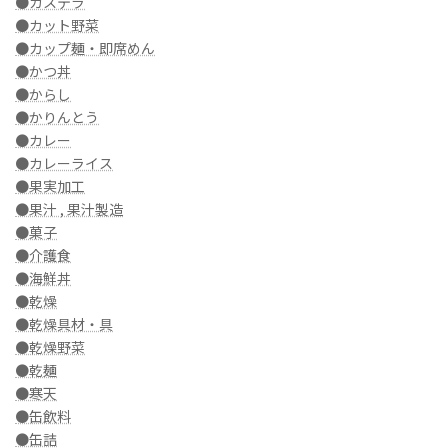
●カステラ
●カット野菜
●カップ麺・即席めん
●かつ丼
●からし
●かりんとう
●カレー
●カレーライス
●果実加工
●果汁 , 果汁製造
●菓子
●介護食
●海鮮丼
●乾燥
●乾燥具材・具
●乾燥野菜
●乾麺
●寒天
●缶飲料
●缶詰