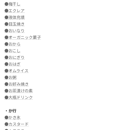
●梅干し
●エクレア
●液体充填
●目玉焼き
●おいなり
●オーガニック菓子
●おから
●おこし
●おにぎり
●おはぎ
●オムライス
●お粥
●お好み焼き
●お茶漬けの素
●大瓶ドリンク
・か行
●かき氷
●カスタード