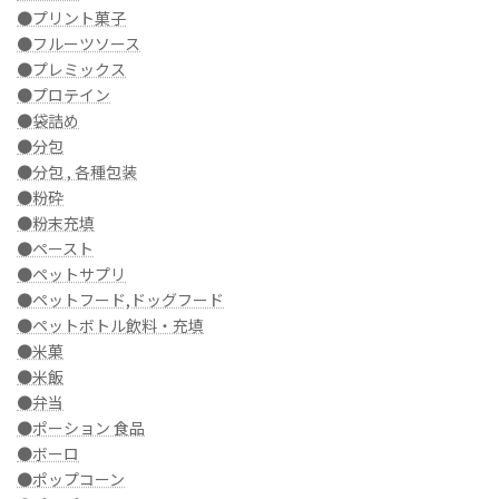
●プリント菓子
●フルーツソース
●プレミックス
●プロテイン
●袋詰め
●分包
●分包 , 各種包装
●粉砕
●粉末充填
●ペースト
●ペットサプリ
●ペットフード,ドッグフード
●ペットボトル飲料・充填
●米菓
●米飯
●弁当
●ポーション 食品
●ボーロ
●ポップコーン