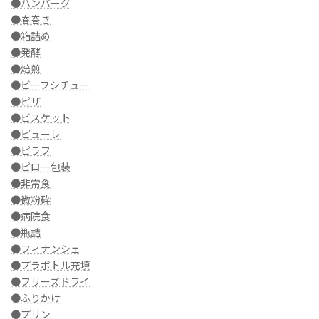
●ハンバーグ
●春巻き
●箱詰め
●発酵
●焙煎
●ビーフシチュー
●ピザ
●ビスケット
●ピューレ
●ピラフ
●ピロー包装
●非常食
●微粉砕
●病院食
●瓶詰
●フィナンシェ
●プラボトル充填
●フリーズドライ
●ふりかけ
●プリン