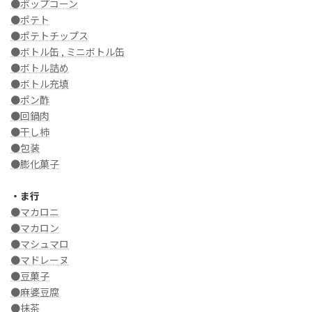
●ポップコーン
●ポテト
●ポテトチップス
●ボトル缶 , ミニボトル缶
●ボトル詰め
●ボトル充填
●ポン酢
●回鍋肉
●干し柿
●包装
●膨化菓子
・ま行
●マカロニ
●マカロン
●マシュマロ
●マドレーヌ
●豆菓子
●麻婆豆腐
●抹茶