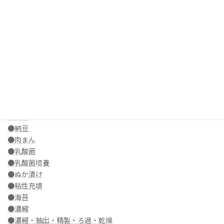
●ドレッシング
●とんかつ
●凍結乾燥
●糖衣
●豆腐
・な行
●ナッツ
●生クリーム
●生菓子
●生麺
●納豆
●肉まん
●乳酸菌
●乳酸菌培養
●ぬか漬け
●粘性充填
●海苔
●濃縮
●濃縮・抽出・精製・ろ過・乾燥