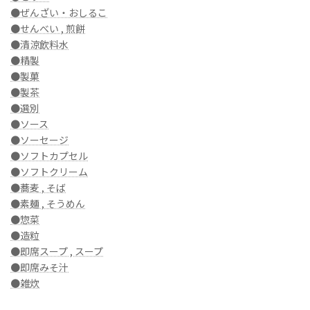
●ぜんざい・おしるこ
●せんべい , 煎餅
●清涼飲料水
●精製
●製菓
●製茶
●選別
●ソース
●ソーセージ
●ソフトカプセル
●ソフトクリーム
●蕎麦 , そば
●素麺 , そうめん
●惣菜
●造粒
●即席スープ , スープ
●即席みそ汁
●雑炊