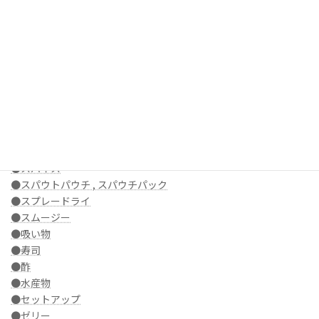
●食品原料製造
●食品原料加工
●食品包装
●真空
●すき焼き
●スコーン
●スティック飲料・スティックゼリー
●スティック充填 , スティック包装
●ステーキ
●スナック菓子
●スパイス
●スパウトパウチ , スパウチパック
●スプレードライ
●スムージー
●吸い物
●寿司
●酢
●水産物
●セットアップ
●ゼリー