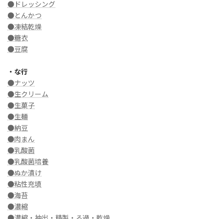
●ドレッシング
●とんかつ
●凍結乾燥
●糖衣
●豆腐
・な行
●ナッツ
●生クリーム
●生菓子
●生麺
●納豆
●肉まん
●乳酸菌
●乳酸菌培養
●ぬか漬け
●粘性充填
●海苔
●濃縮
●濃縮・抽出・精製・ろ過・乾燥