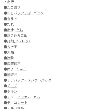
・た行
●たこ焼き
●だしパック , 出汁パック
●タルト
●たれ
●出汁 , だし
●炊き込みご飯
●打錠,タブレット
●大学芋
●大福
●炭酸
●炭酸飲料
●団子 , だんご
●卵焼き
●チアパック・スパウトパック
●チーズ
●チキン
●チューインガム , ガム
●チョコレート
●チルド食品