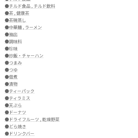
●チルド食品 , チルド飲料
●茶 , 健康茶
●茶碗蒸し
●中華麺 , ラーメン
●抽出
●調味料
●珍味
●炒飯・チャーハン
●つまみ
●つゆ
●佃煮
●漬物
●ティーパック
●ティラミス
●天ぷら
●ドーナツ
●ドライフルーツ , 乾燥野菜
●どら焼き
●ドリンクバー