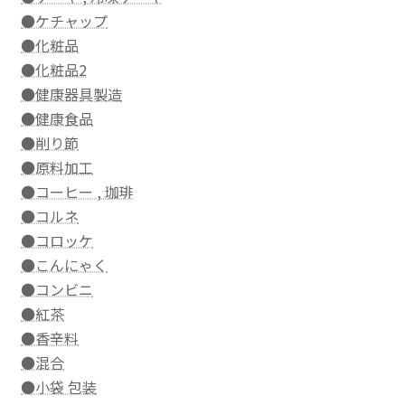
●ケチャップ
●化粧品
●化粧品2
●健康器具製造
●健康食品
●削り節
●原料加工
●コーヒー , 珈琲
●コルネ
●コロッケ
●こんにゃく
●コンビニ
●紅茶
●香辛料
●混合
●小袋 包装