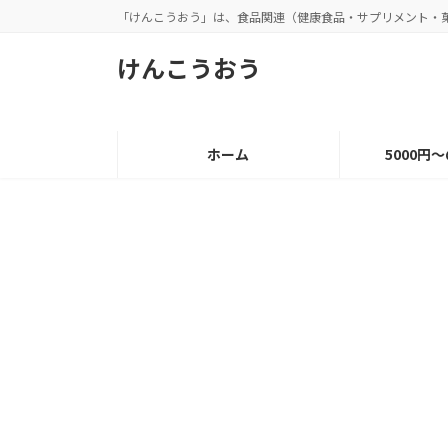
コ
ナ
「けんこうおう」は、食品関連（健康食品・サプリメント・
ン
ビ
テ
ゲ
けんこうおう
ン
ー
ツ
シ
へ
ョ
ス
ン
ホーム
5000円
キ
に
ッ
移
プ
動