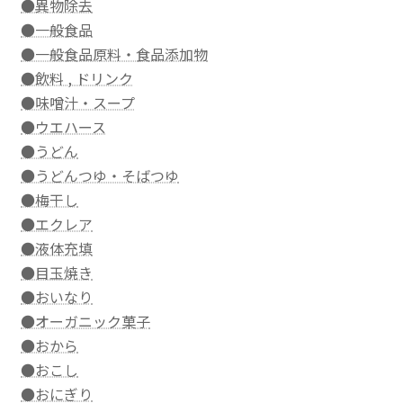
●異物除去
●一般食品
●一般食品原料・食品添加物
●飲料 , ドリンク
●味噌汁・スープ
●ウエハース
●うどん
●うどんつゆ・そばつゆ
●梅干し
●エクレア
●液体充填
●目玉焼き
●おいなり
●オーガニック菓子
●おから
●おこし
●おにぎり