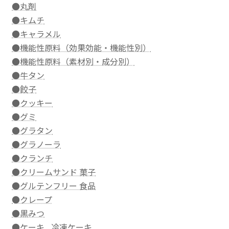
●丸剤
●キムチ
●キャラメル
●機能性原料（効果効能・機能性別）
●機能性原料（素材別・成分別）
●牛タン
●餃子
●クッキー
●グミ
●グラタン
●グラノーラ
●クランチ
●クリームサンド 菓子
●グルテンフリー 食品
●クレープ
●黒みつ
●ケーキ , 冷凍ケーキ