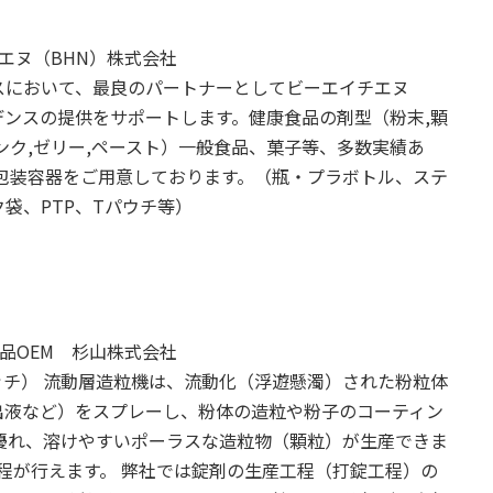
チエヌ（BHN）株式会社
スにおいて、最良のパートナーとしてビーエイチエヌ
ビデンスの提供をサポートします。健康食品の剤型（粉末,顆
リンク,ゼリー,ペースト）一般食品、菓子等、多数実績あ
包装容器をご用意しております。（瓶・プラボトル、ステ
袋、PTP、Tパウチ等）
食品OEM 杉山株式会社
／バッチ） 流動層造粒機は、流動化（浮遊懸濁）された粉粒体
出液など）をスプレーし、粉体の造粒や粉子のコーティン
優れ、溶けやすいポーラスな造粒物（顆粒）が生産できま
程が行えます。 弊社では錠剤の生産工程（打錠工程）の