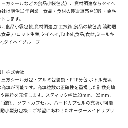
、三方シールなどの食品小袋包装）、資材調達ならタイヘ
社は明治13年創業。食品・食材の製造販売や印刷・金融
ートします。
ル,食品小袋包装,資材調達,加工技術,食品の軟包装,流動層
品,小ロット生産,タイヘイ,Taihei,食品,食材,ミールキ
ン,タイヘイグループ
N）株式会社
三方シール分包・アルミ包装袋・PTP分包 ボトル充填
の充填が可能です。充填粒数の正確性を重視した計数充填
や顆粒を充填します。スティック幅は23mm、25mm、
機：錠剤、ソフトカプセル、ハードカプセルの充填が可能
自動小型分包機：ご希望にあわせたオーダーメイドサプリ