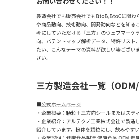
お問い合わせください！！
製造会社でも販売会社でもBtoB,BtoCに
や商品動向、技術動向、開発動向などを知る
考にしていただける「三方」のウェブマーケ
向、パテントマップ解析データ、特許リスト
たい、こんなテーマの資料が欲しい等ござい
さい。
三方製造会社一覧（ODM/
■
公式ホームページ
・企業概要：顆粒＋三方向シールまたはステ
・企業紹介：アルテクノ工業株式会社で製造
紹介しています。粉体を顆粒にし、飲みやす
・企業説明：健康食品製造,健康食品 OEM,健