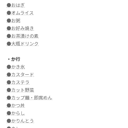
●おはぎ
●オムライス
●お粥
●お好み焼き
●お茶漬けの素
●大瓶ドリンク
・か行
●かき氷
●カスタード
●カステラ
●カット野菜
●カップ麺・即席めん
●かつ丼
●からし
●かりんとう