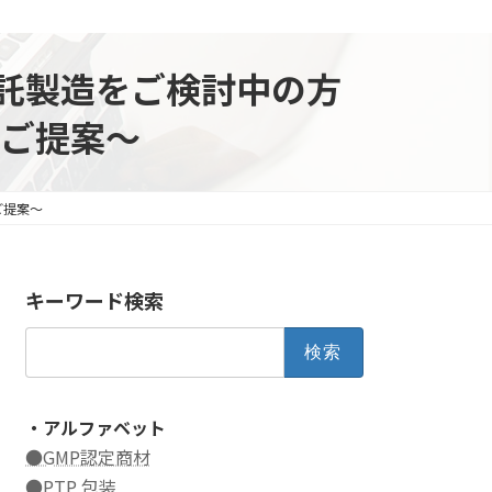
受託製造をご検討中の方
ご提案～
ご提案～
キーワード検索
検
索:
・アルファベット
●GMP認定商材
●PTP 包装