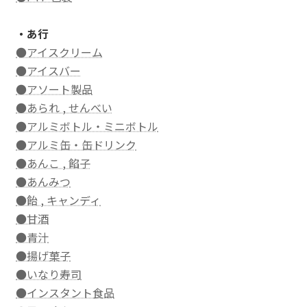
・あ行
●アイスクリーム
●アイスバー
●アソート製品
●あられ , せんべい
●アルミボトル・ミニボトル
●アルミ缶・缶ドリンク
●あんこ , 餡子
●あんみつ
●飴 , キャンディ
●甘酒
●青汁
●揚げ菓子
●いなり寿司
●インスタント食品