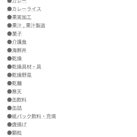
●カレー
●カレーライス
●果実加工
●果汁 , 果汁製造
●菓子
●介護食
●海鮮丼
●乾燥
●乾燥具材・具
●乾燥野菜
●乾麺
●寒天
●缶飲料
●缶詰
●紙パック飲料・充填
●唐揚げ
●顆粒