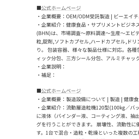
■
公式ホームページ
・企業概要：OEM/ODM受託製造 | ビーエイ
・企業紹介：健康食品・サプリメントビジネ
(BHN)は、市場調査～原料調達～生産～エ
粒,錠剤,ソフトカプセル,ハードカプセル,ド
り。 包装容器、様々な製品仕様に対応。各種
ィック分包、三方シール分包、アルミチャック
・企業説明：
・補足：
■
公式ホームページ
・企業概要：製造設備について | 製造 | 健康
・企業紹介：流動層造粒機120型(100kg
に液体（バインダー液、コーティング液、抽
グを行うことができます。 崩壊性、流動性に
す。1台で混合・造粒・乾燥といった複数の工