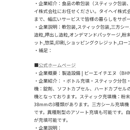
・企業紹介：食品の軟包装（スティック包装
イ株式会社にお任せください。タイヘイ株式会
まで、幅広いサービスで皆様の暮らしをサポ
・企業説明：軟包装,スティック包装,三方シー
造粒,押出し造粒,オンデマンドパッケージ,粉末食
ット,惣菜,印刷,ショッピングクレジット,ロー
・補足：
■
公式ホームページ
・企業概要：製造設備 | ビーエイチエヌ（BH
・企業紹介：・ボトル充填・スティック分包・
機：錠剤、ソフトカプセル、ハードカプセル
機となっております。スティック充填機：粉末
38mmの3種類があります。三方シール充填
です。異種剤型のアソート充填も可能です。
が充填可能です。
・企業説明：